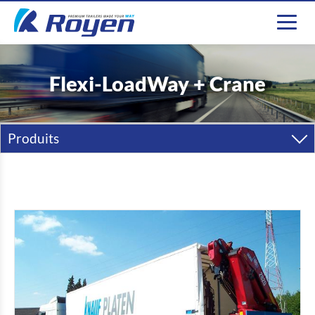
Flexi-LoadWay + Crane
Produits
Semi-Remorques
Remorques
Carrosseries