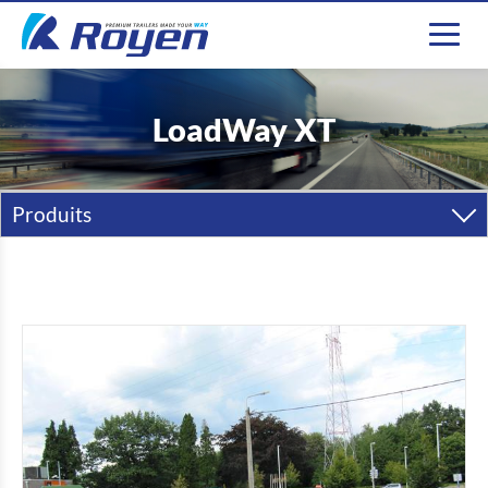
LoadWay XT
Produits
Semi-Remorques
Remorques
Carrosseries