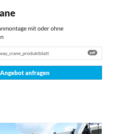
ane
ranmontage mit oder ohne
en
way_crane_produktblatt
pdf
Angebot anfragen