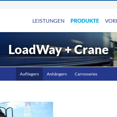
LEISTUNGEN
PRODUKTE
VOR
LoadWay + Crane
Aufliegern
Anhängern
Carrosseries