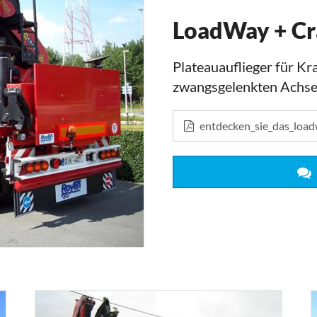
LoadWay + Cr
Plateauauflieger für K
zwangsgelenkten Achs
entdecken_sie_das_load