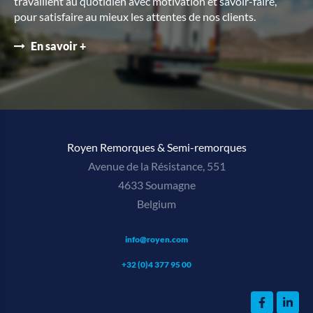
travaillent au quotidien avec motivation et savoir-faire,
pour satisfaire au mieux les attentes de nos clients.
En savoir +
Royen Remorques & Semi-remorques
Avenue de la Résistance, 551
4633 Soumagne
Belgium
info@royen.com
+32 (0)4 377 95 00