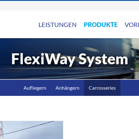
LEISTUNGEN
PRODUKTE
VOR
FlexiWay System
Aufliegern
Anhängern
Carrosseries