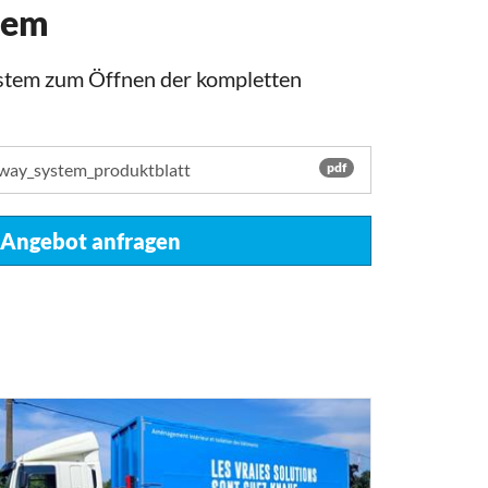
tem
stem zum Öffnen der kompletten
iway_system_produktblatt
pdf
Angebot anfragen