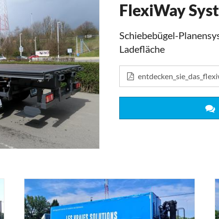
FlexiWay Sys
Schiebebügel-Planensy
Ladefläche
entdecken_sie_das_flex