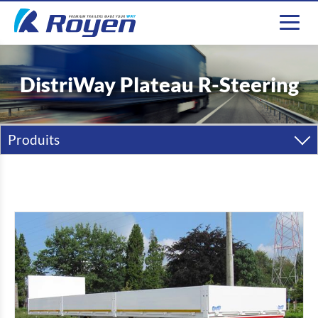
DistriWay Plateau R-Steering
Produits
Semi-Remorques
Remorques
Carrosseries