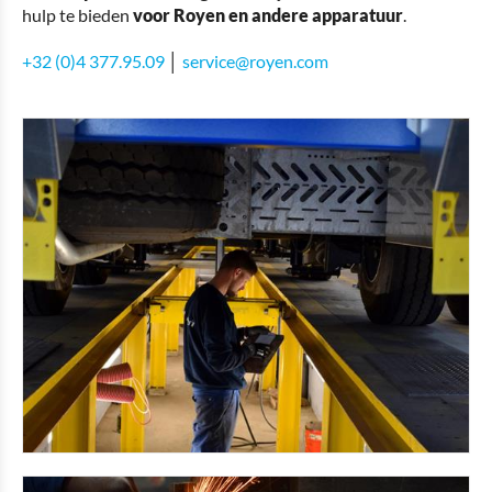
hulp te bieden
voor Royen en andere apparatuur
.
+32 (0)4 377.95.09
│
service@royen.com